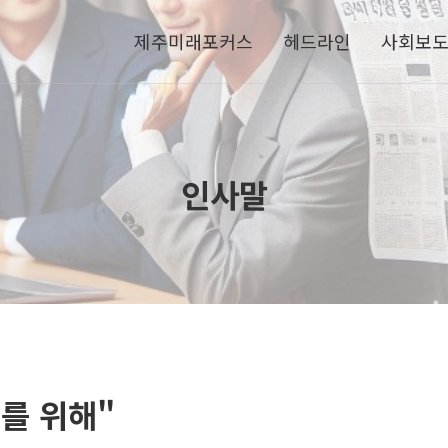
제주미래포커스
헤드라인
사회보
인사말
를 위해
"