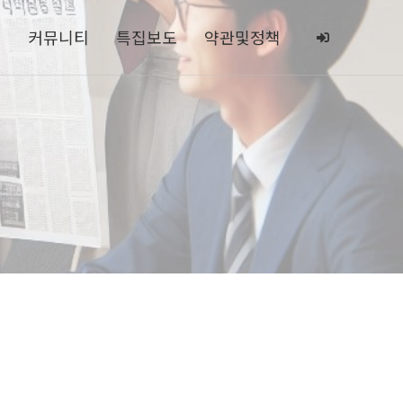
도
커뮤니티
특집보도
약관및정책